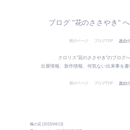
ブログ "花のささやき" 
前のページ
ブログTOP
次の
クロリス”花のささやき”のブログ
出展情報、新作情報、何気ない出来事を書い
前のページ
ブログTOP
次の
楓の花
[2015/04/13]