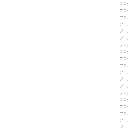
ブロ
ブロ
ブロ
ブロ
ブロ
ブロ
ブロ
ブロ
ブロ
ブロ
ブロ
ブロ
ブロ
ブロ
ブロ
ブロ
ブロ
ブロ
ブロ