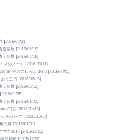
見
[2016/03/31]
9青空個展
[2016/03/19]
7青空個展
[2016/03/18]
サイズのノート
[2016/03/11]
駅前”子猫のしっぽ”3/1,2
[2016/03/03]
もあと三日
[2016/02/26]
3青空個展
[2016/02/13]
[2016/02/05]
3青空個展
[2016/01/23]
emaの写真
[2016/01/19]
月が終わって
[2016/01/08]
6年元旦
[2016/01/01]
スマス2015
[2015/12/23]
19青空個展
[2015/12/20]