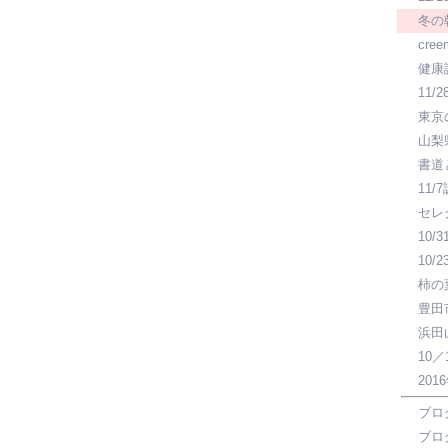
冬の
cree
健康
11/
東京
山梨
書道
11
セレ
10/
10/
柿の
豊田
浜田
10
20
ブロ
ブロ