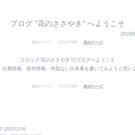
ブログ "花のささやき" へようこそ
2015/0
前のページ
ブログTOP
次のページ
クロリス”花のささやき”のブログへようこそ
情報、新作情報、何気ない出来事を書いてみようと思い
前のページ
ブログTOP
次のページ
空
[2021/11/16]