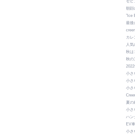
セピ
朝顔
”Ic
最後
cr
カレ
人気
秋は
秋の
20
小さ
小さ
小さ
Cre
夏の
小さ
ハン
EV
小さ