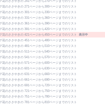
グ花のささやきの 241ページから270ページまでのリスト
グ花のささやきの 271ページから300ページまでのリスト
グ花のささやきの 301ページから330ページまでのリスト
グ花のささやきの 331ページから360ページまでのリスト
グ花のささやきの 361ページから390ページまでのリスト
グ花のささやきの 391ページから420ページまでのリスト
グ花のささやきの 421ページから450ページまでのリスト
表示中
グ花のささやきの 451ページから480ページまでのリスト
グ花のささやきの 481ページから510ページまでのリスト
グ花のささやきの 511ページから540ページまでのリスト
グ花のささやきの 541ページから570ページまでのリスト
グ花のささやきの 571ページから600ページまでのリスト
グ花のささやきの 601ページから630ページまでのリスト
グ花のささやきの 631ページから660ページまでのリスト
グ花のささやきの 661ページから690ページまでのリスト
グ花のささやきの 691ページから720ページまでのリスト
グ花のささやきの 721ページから750ページまでのリスト
グ花のささやきの 751ページから780ページまでのリスト
グ花のささやきの 781ページから810ページまでのリスト