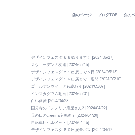
前のページ
ブログTOP
次の
デザインフェスタ’５９始ります！
[2024/05/17]
スウェーデンの友達
[2024/05/15]
デザインフェスタ’５９出展まで５日
[2024/05/13]
デザインフェスタ’５９出展まで一週間
[2024/05/10]
ゴールデンウィークも終わり
[2024/05/07]
インスタグラム動画
[2024/05/01]
白い薔薇
[2024/04/28]
国分寺のインテリア扇屋さん2
[2024/04/22]
母の日のcreema企画終了
[2024/04/20]
自転車用ヘルメット
[2024/04/16]
デザインフェスタ’５９出展者パス
[2024/04/12]