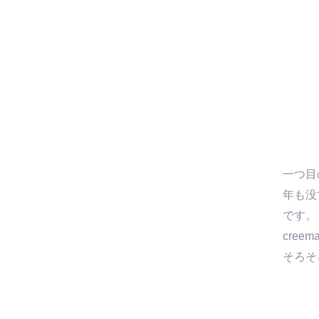
一つ目
年も没
です。
cre
そろそ