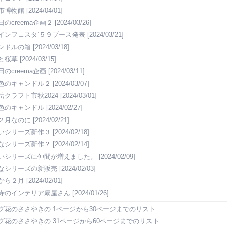
市博物館
[2024/04/01]
日のcreema企画２
[2024/03/26]
インフェスタ’５９ブース発表
[2024/03/21]
ンドルの箱
[2024/03/18]
と桜草
[2024/03/15]
日のcreema企画
[2024/03/11]
色のキャンドル２
[2024/03/07]
岳クラフト市秋2024
[2024/03/01]
色のキャンドル
[2024/02/27]
２月なのに
[2024/02/21]
いシリーズ新作３
[2024/02/18]
なシリーズ新作？
[2024/02/14]
いシリーズに仲間が増えました。
[2024/02/09]
なシリーズの新販売
[2024/02/03]
から２月
[2024/02/01]
寺のインテリア扇屋さん
[2024/01/26]
グ花のささやきの 1ページから30ページまでのリスト
グ花のささやきの 31ページから60ページまでのリスト