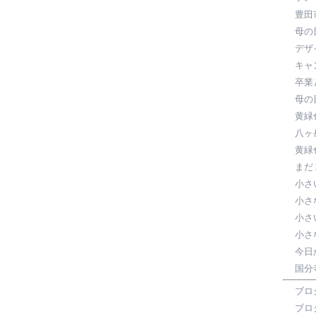
豊田
母の
デザ
キャ
卒業
母の
黄緑
八ヶ
黄緑
まだ
小さ
小さ
小さ
小さ
今日
国分
ブロ
ブロ