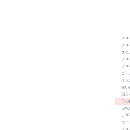
デザ
デザ
スウ
デザ
デザ
ゴー
イン
白い
国分
母の
自転
デザ
カエ
ソメ