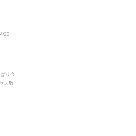
4/20
っぱり今
セス数