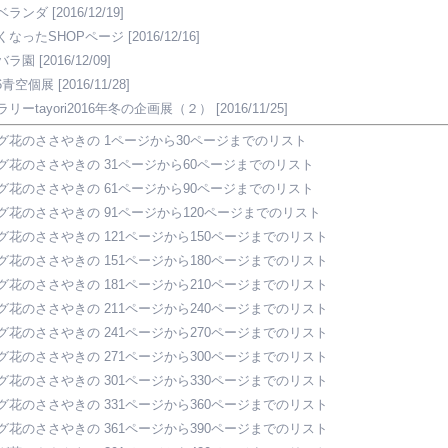
ベランダ
[2016/12/19]
くなったSHOPページ
[2016/12/16]
バラ園
[2016/12/09]
26青空個展
[2016/11/28]
ラリーtayori2016年冬の企画展（２）
[2016/11/25]
グ花のささやきの 1ページから30ページまでのリスト
グ花のささやきの 31ページから60ページまでのリスト
グ花のささやきの 61ページから90ページまでのリスト
グ花のささやきの 91ページから120ページまでのリスト
グ花のささやきの 121ページから150ページまでのリスト
グ花のささやきの 151ページから180ページまでのリスト
グ花のささやきの 181ページから210ページまでのリスト
グ花のささやきの 211ページから240ページまでのリスト
グ花のささやきの 241ページから270ページまでのリスト
グ花のささやきの 271ページから300ページまでのリスト
グ花のささやきの 301ページから330ページまでのリスト
グ花のささやきの 331ページから360ページまでのリスト
グ花のささやきの 361ページから390ページまでのリスト