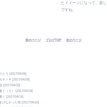
たイメージになって、楽し
ですね。
前のページ
ブログTOP
次のページ
のとう
[2017/05/06]
カチノキ
[2017/04/28]
桜
[2017/04/20]
書く（２）
[2017/04/18]
書く
[2017/04/14]
まけなかった桜
[2017/04/10]