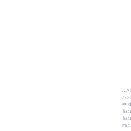
ふき
ハン
神代
花に
花に
雨に