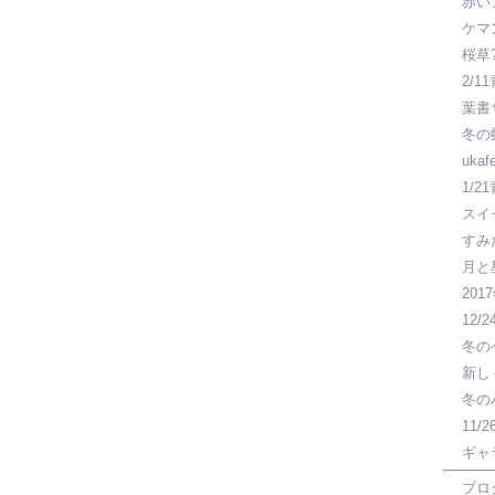
赤い
ケマ
桜草
2/1
葉書
冬の
uka
1/2
スイ
すみ
月と
20
12/
冬の
新し
冬の
11/
ギャ
ブロ