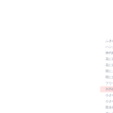
ふき
ハン
神代
花に
花に
雨に
雨に
フリ
3/2
小さ
小さ
西永福