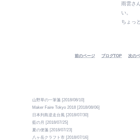
雨雲さ
い。
ちょっ
前のページ
ブログTOP
次の
山野草の一筆箋
[2018/08/10]
Maker Faire Tokyo 2018
[2018/08/06]
日本列島逆走台風
[2018/07/30]
藍の月
[2018/07/25]
夏の便箋
[2018/07/23]
八ヶ岳クラフト市
[2018/07/16]