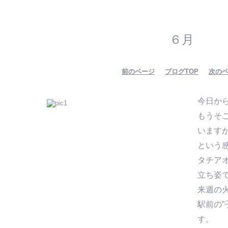
６月
前のページ
ブログTOP
次の
今日か
もうそ
います
という
タチア
立ち姿
来週の
駅前の”
す。