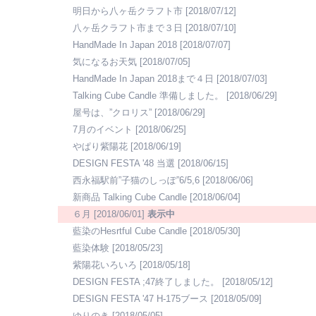
明日から八ヶ岳クラフト市
[2018/07/12]
八ヶ岳クラフト市まで３日
[2018/07/10]
HandMade In Japan 2018
[2018/07/07]
気になるお天気
[2018/07/05]
HandMade In Japan 2018まで４日
[2018/07/03]
Talking Cube Candle 準備しました。
[2018/06/29]
屋号は、”クロリス”
[2018/06/29]
7月のイベント
[2018/06/25]
やぱり紫陽花
[2018/06/19]
DESIGN FESTA '48 当選
[2018/06/15]
西永福駅前”子猫のしっぽ”6/5,6
[2018/06/06]
新商品 Talking Cube Candle
[2018/06/04]
６月
[2018/06/01]
表示中
藍染のHesrtful Cube Candle
[2018/05/30]
藍染体験
[2018/05/23]
紫陽花いろいろ
[2018/05/18]
DESIGN FESTA ;47終了しました。
[2018/05/12]
DESIGN FESTA '47 H-175ブース
[2018/05/09]
ゆりのき
[2018/05/05]