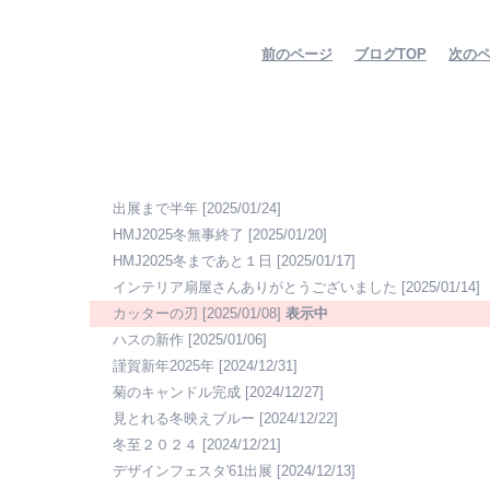
前のページ
ブログTOP
次の
出展まで半年
[2025/01/24]
HMJ2025冬無事終了
[2025/01/20]
HMJ2025冬まであと１日
[2025/01/17]
インテリア扇屋さんありがとうございました
[2025/01/14]
カッターの刃
[2025/01/08]
表示中
ハスの新作
[2025/01/06]
謹賀新年2025年
[2024/12/31]
菊のキャンドル完成
[2024/12/27]
見とれる冬映えブルー
[2024/12/22]
冬至２０２４
[2024/12/21]
デザインフェスタ'61出展
[2024/12/13]