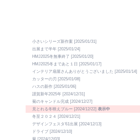
小さいシリーズ新作案
[2025/01/31]
出展まで半年
[2025/01/24]
HMJ2025冬無事終了
[2025/01/20]
HMJ2025冬まであと１日
[2025/01/17]
インテリア扇屋さんありがとうございました
[2025/01/14]
カッターの刃
[2025/01/08]
ハスの新作
[2025/01/06]
謹賀新年2025年
[2024/12/31]
菊のキャンドル完成
[2024/12/27]
見とれる冬映えブルー
[2024/12/22]
表示中
冬至２０２４
[2024/12/21]
デザインフェスタ'61出展
[2024/12/13]
ドライブ
[2024/12/10]
菊
[2024/12/03]