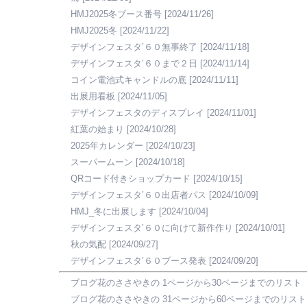
HMJ2025冬ブース番号
[2024/11/26]
HMJ2025冬
[2024/11/22]
デザインフェスタ’６０無事終了
[2024/11/18]
デザインフェスタ’６０まで２日
[2024/11/14]
コイン電池式キャンドルの底
[2024/11/11]
出展用看板
[2024/11/05]
デザインフェスタのディスプレイ
[2024/11/01]
紅葉の始まり
[2024/10/28]
2025年カレンダー
[2024/10/23]
スーパームーン
[2024/10/18]
QRコード付きショップカード
[2024/10/15]
デザインフェスタ’６０出店者パス
[2024/10/09]
HMJ_冬に出展します
[2024/10/04]
デザインフェスタ’６０に向けて新作作り
[2024/10/01]
秋の気配
[2024/09/27]
デザインフェスタ’６０ブース発表
[2024/09/20]
ブログ花のささやきの 1ページから30ページまでのリスト
ブログ花のささやきの 31ページから60ページまでのリスト