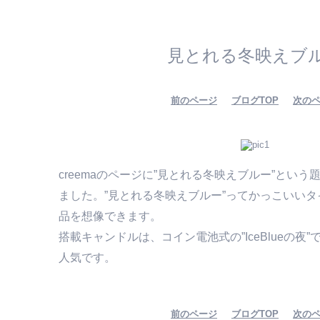
見とれる冬映えブ
前のページ
ブログTOP
次の
creemaのページに”見とれる冬映えブルー”とい
ました。”見とれる冬映えブルー”ってかっこいい
品を想像できます。
搭載キャンドルは、コイン電池式の”IceBlueの夜”で
人気です。
前のページ
ブログTOP
次の