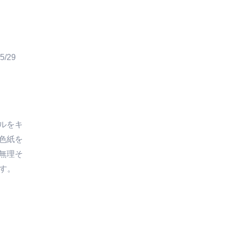
5/29
ルをキ
色紙を
無理そ
す。