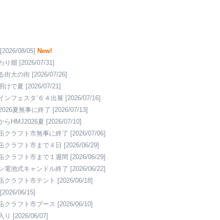
[2026/08/05]
New!
わり畑
[2026/07/31]
る街大の街
[2026/07/26]
明けで夏
[2026/07/21]
インフェスタ’６４出展
[2026/07/16]
J2026夏無事に終了
[2026/07/13]
らHMJ2026夏
[2026/07/10]
岳クラフト市無事に終了
[2026/07/06]
岳クラフト市まで４日
[2026/06/29]
岳クラフト市まで１週間
[2026/06/29]
ン電池式キャンドル終了
[2026/06/22]
岳クラフト市テント
[2026/06/18]
[2026/06/15]
岳クラフト市ブース
[2026/06/10]
入り
[2026/06/07]