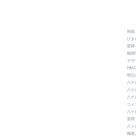
和紙
ひま
星降
梅雨
デザ
HM
明日か
八ケ
八ケ
八ケ
コイ
八ケ
雷雨
八ヶ
梅雨