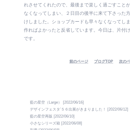
れさせてくれたので、最後まで楽しく過ごすこと
なくなってしまい、２日目の後半に来て下さった
けしました。ショップカードも早々なくなってしま
作ればよかったと反省しています。今日は、片付
です。
前のページ
ブログTOP
次の
藍の星空（Large）
[2022/06/16]
デザインフェスタ’５６出展がきまりました！
[2022/06/12]
藍の星空再販
[2022/06/10]
小さなシリーズ箱
[2022/06/08]