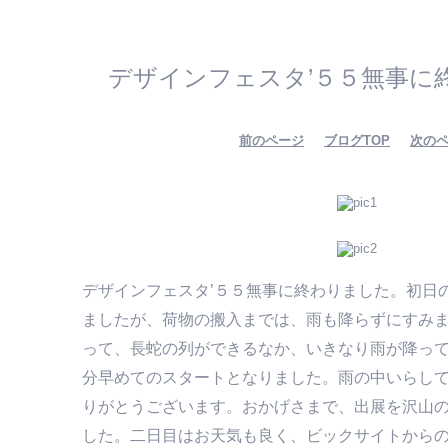
デザインフェスタ’５５無事に
前のページ
ブログTOP
次の
デザインフェスタ’５５無事に終わりました。初日
ましたが、荷物の搬入までは、雨も降らずにすみ
って、長蛇の列ができるなか、いきなり雨が降っ
分早めてのスタートとなりました。雨の中いらし
りがとうございます。おかげさまで、出展を沢山
した。二日目はお天気も良く、ビックサイトから