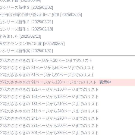
の天気予報
[2025/03/04]
なシリーズ新作３
[2025/03/02]
t〜手作り作家の贈り物vol.6~に参加
[2025/02/25]
なシリーズ新作２
[2025/02/21]
なシリーズ新作１
[2025/02/18]
てみました
[2025/02/13]
夜空のランタン祭に出展
[2025/02/07]
いシリーズ新作案
[2025/01/31]
グ花のささやきの 1ページから30ページまでのリスト
グ花のささやきの 31ページから60ページまでのリスト
グ花のささやきの 61ページから90ページまでのリスト
グ花のささやきの 91ページから120ページまでのリスト
表示中
グ花のささやきの 121ページから150ページまでのリスト
グ花のささやきの 151ページから180ページまでのリスト
グ花のささやきの 181ページから210ページまでのリスト
グ花のささやきの 211ページから240ページまでのリスト
グ花のささやきの 241ページから270ページまでのリスト
グ花のささやきの 271ページから300ページまでのリスト
グ花のささやきの 301ページから330ページまでのリスト