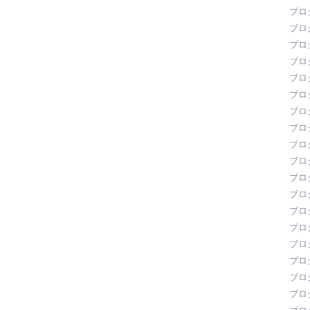
ブロ
ブロ
ブロ
ブロ
ブロ
ブロ
ブロ
ブロ
ブロ
ブロ
ブロ
ブロ
ブロ
ブロ
ブロ
ブロ
ブロ
ブロ