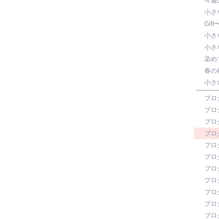
今週
小さ
Gif
小さ
小さ
染め
春の
小さ
ブロ
ブロ
ブロ
ブロ
ブロ
ブロ
ブロ
ブロ
ブロ
ブロ
ブロ