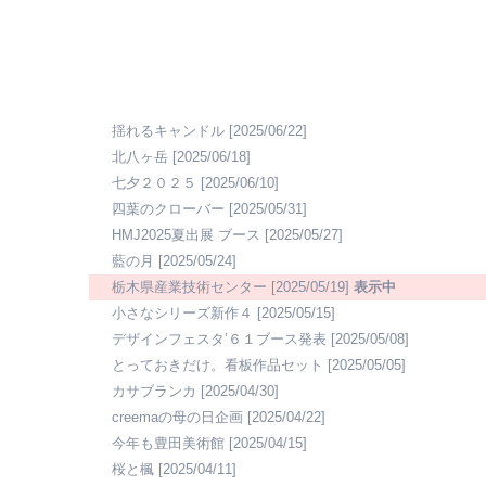
揺れるキャンドル
[2025/06/22]
北八ヶ岳
[2025/06/18]
七夕２０２５
[2025/06/10]
四葉のクローバー
[2025/05/31]
HMJ2025夏出展 ブース
[2025/05/27]
藍の月
[2025/05/24]
栃木県産業技術センター
[2025/05/19]
表示中
小さなシリーズ新作４
[2025/05/15]
デザインフェスタ’６１ブース発表
[2025/05/08]
とっておきだけ。看板作品セット
[2025/05/05]
カサブランカ
[2025/04/30]
creemaの母の日企画
[2025/04/22]
今年も豊田美術館
[2025/04/15]
桜と楓
[2025/04/11]