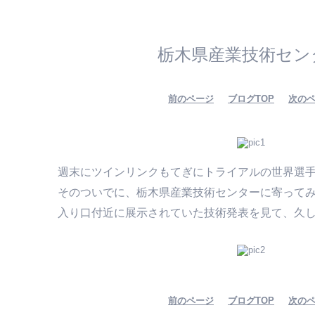
栃木県産業技術セン
前のページ
ブログTOP
次の
週末にツインリンクもてぎにトライアルの世界選
そのついでに、栃木県産業技術センターに寄って
入り口付近に展示されていた技術発表を見て、久
前のページ
ブログTOP
次の