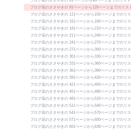
ブログ花のささやきの 61ページから90ページまでのリスト
ブログ花のささやきの 91ページから120ページまでのリス
ブログ花のささやきの 121ページから150ページまでのリ
ブログ花のささやきの 151ページから180ページまでのリ
ブログ花のささやきの 181ページから210ページまでのリ
ブログ花のささやきの 211ページから240ページまでのリ
ブログ花のささやきの 241ページから270ページまでのリ
ブログ花のささやきの 271ページから300ページまでのリ
ブログ花のささやきの 301ページから330ページまでのリ
ブログ花のささやきの 331ページから360ページまでのリ
ブログ花のささやきの 361ページから390ページまでのリ
ブログ花のささやきの 391ページから420ページまでのリ
ブログ花のささやきの 421ページから450ページまでのリ
ブログ花のささやきの 451ページから480ページまでのリ
ブログ花のささやきの 481ページから510ページまでのリ
ブログ花のささやきの 511ページから540ページまでのリ
ブログ花のささやきの 541ページから570ページまでのリ
ブログ花のささやきの 571ページから600ページまでのリ
ブログ花のささやきの 601ページから630ページまでのリ