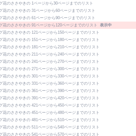
グ花のささやきの 1ページから30ページまでのリスト
グ花のささやきの 31ページから60ページまでのリスト
グ花のささやきの 61ページから90ページまでのリスト
グ花のささやきの 91ページから120ページまでのリスト
表示中
グ花のささやきの 121ページから150ページまでのリスト
グ花のささやきの 151ページから180ページまでのリスト
グ花のささやきの 181ページから210ページまでのリスト
グ花のささやきの 211ページから240ページまでのリスト
グ花のささやきの 241ページから270ページまでのリスト
グ花のささやきの 271ページから300ページまでのリスト
グ花のささやきの 301ページから330ページまでのリスト
グ花のささやきの 331ページから360ページまでのリスト
グ花のささやきの 361ページから390ページまでのリスト
グ花のささやきの 391ページから420ページまでのリスト
グ花のささやきの 421ページから450ページまでのリスト
グ花のささやきの 451ページから480ページまでのリスト
グ花のささやきの 481ページから510ページまでのリスト
グ花のささやきの 511ページから540ページまでのリスト
グ花のささやきの 541ページから570ページまでのリスト