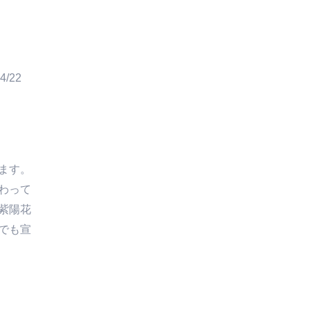
4/22
ます。
わって
紫陽花
でも宣