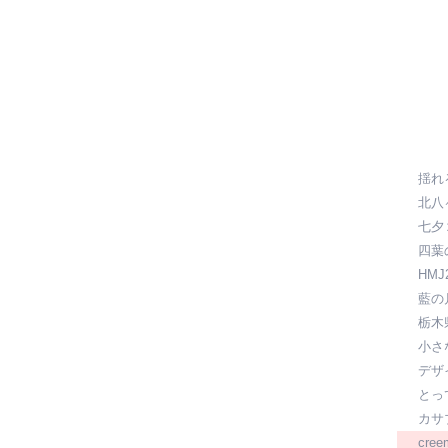
揺れ
北八
七夕
四葉
HMJ
藍の
栃木
小さ
デザ
とっ
カサ
cr