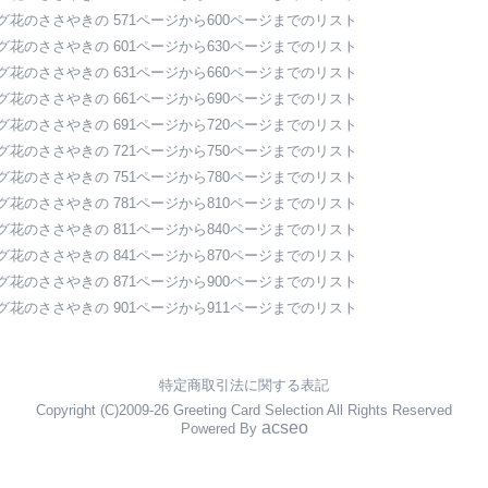
グ花のささやきの 571ページから600ページまでのリスト
グ花のささやきの 601ページから630ページまでのリスト
グ花のささやきの 631ページから660ページまでのリスト
グ花のささやきの 661ページから690ページまでのリスト
グ花のささやきの 691ページから720ページまでのリスト
グ花のささやきの 721ページから750ページまでのリスト
グ花のささやきの 751ページから780ページまでのリスト
グ花のささやきの 781ページから810ページまでのリスト
グ花のささやきの 811ページから840ページまでのリスト
グ花のささやきの 841ページから870ページまでのリスト
グ花のささやきの 871ページから900ページまでのリスト
グ花のささやきの 901ページから911ページまでのリスト
特定商取引法に関する表記
Copyright (C)2009-26 Greeting Card Selection All Rights Reserved
acseo
Powered By