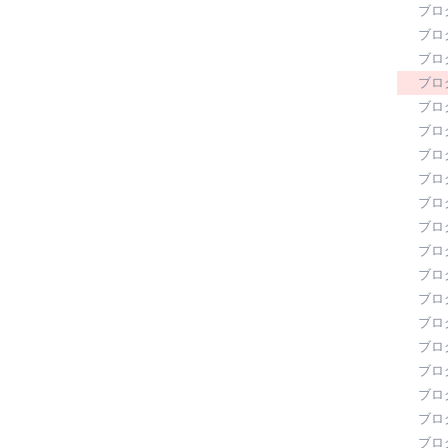
ブロ
ブロ
ブロ
ブロ
ブロ
ブロ
ブロ
ブロ
ブロ
ブロ
ブロ
ブロ
ブロ
ブロ
ブロ
ブロ
ブロ
ブロ
ブロ