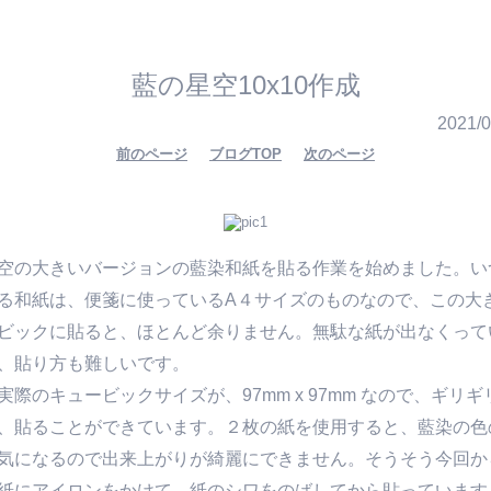
藍の星空10x10作成
2021/0
前のページ
ブログTOP
次のページ
空の大きいバージョンの藍染和紙を貼る作業を始めました。い
る和紙は、便箋に使っているA４サイズのものなので、この大
ビックに貼ると、ほとんど余りません。無駄な紙が出なくって
、貼り方も難しいです。
実際のキュービックサイズが、97mm x 97mm なので、ギリギ
、貼ることができています。２枚の紙を使用すると、藍染の色
気になるので出来上がりが綺麗にできません。そうそう今回か
紙にアイロンをかけて、紙のシワをのばしてから貼っています