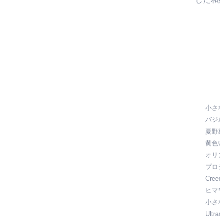
小さ
バジ
夏野
黄色
オリ
プロ
Cre
ヒマ
小さ
Ultr