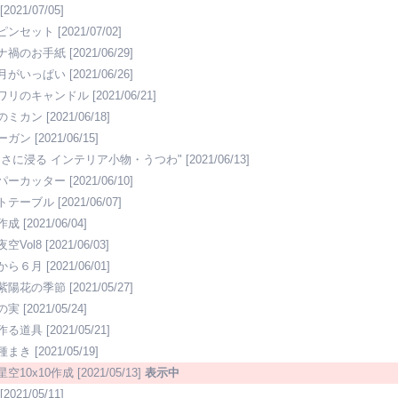
[2021/07/05]
ピンセット
[2021/07/02]
ナ禍のお手紙
[2021/06/29]
月がいっぱい
[2021/06/26]
ワリのキャンドル
[2021/06/21]
のミカン
[2021/06/18]
ーガン
[2021/06/15]
しさに浸る インテリア小物・うつわ"
[2021/06/13]
パーカッター
[2021/06/10]
トテーブル
[2021/06/07]
作成
[2021/06/04]
空Vol8
[2021/06/03]
から６月
[2021/06/01]
紫陽花の季節
[2021/05/27]
の実
[2021/05/24]
作る道具
[2021/05/21]
種まき
[2021/05/19]
星空10x10作成
[2021/05/13]
表示中
[2021/05/11]