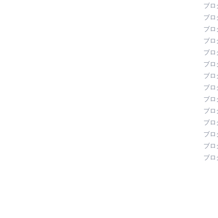
ブロ
ブロ
ブロ
ブロ
ブロ
ブロ
ブロ
ブロ
ブロ
ブロ
ブロ
ブロ
ブロ
ブロ